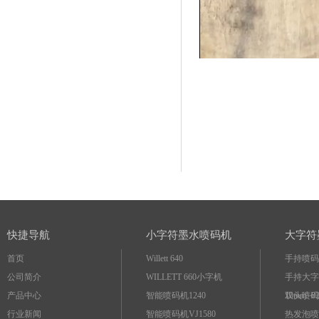
快捷导航
小字符墨水喷码机
大字符
首页
Willett 640
手持喷码
公司简介
WILLETT 660小字机
手持大字
产品中心
智能喷码机1240
10mm~8
双头喷码机
行业新闻
智能喷码机VJ1580
热发泡喷