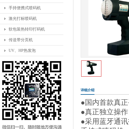
手持便携式喷码机
激光打标喷码机
软包装热转印打码机
传送带分页机
UV、HP热发泡
详细介绍
●国内首款真正
●真正独立操作
●采用蓝牙通