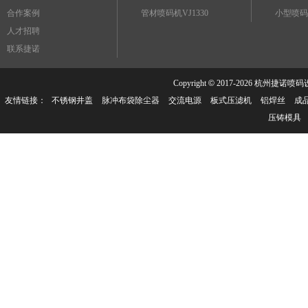
合作案例
管材喷码机VJ1330
小型喷码
人才招聘
联系捷诺
Copyright
©
2017-
2026 杭州捷诺喷码设备有
友情链接：
不锈钢井盖
脉冲布袋除尘器
交流电源
板式压滤机
铝焊丝
成
压铸模具