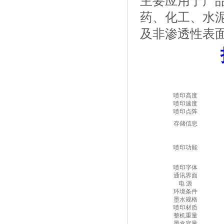
主要应用于产
药、化工、水
及非渗透性表
喷印高度
喷印速度
喷印点阵
存储信息
喷印功能
喷印字体
通讯界面
电 源
环境条件
墨水规格
喷印材质
整机重量
墨盒容量